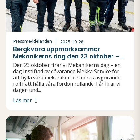
Pressmeddelanden
2025-10-28
Bergkvara uppmärksammar
Mekanikerns dag den 23 oktober –
en hyllning som spridit sig i
Den 23 oktober firar vi Mekanikerns dag – en
branschen
dag instiftad av dåvarande Mekka Service för
att hylla våra mekaniker och deras avgörande
roll i att hålla våra fordon rullande. I år firar vi
dagen und...
Läs mer