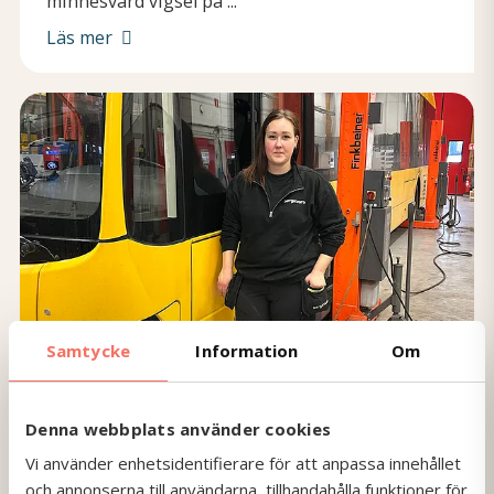
minnesvärd vigsel på ...
Läs mer
Samtycke
Information
Om
Denna webbplats använder cookies
Blogginlägg
2026-01-16
Linnea bryter normen – kör buss och
Vi använder enhetsidentifierare för att anpassa innehållet
jobbar i verkstad
och annonserna till användarna, tillhandahålla funktioner för