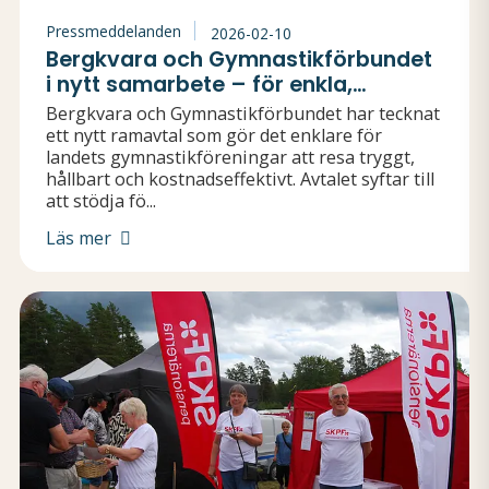
Pressmeddelanden
2026-02-10
Bergkvara och Gymnastikförbundet
i nytt samarbete – för enkla,
hållbara och mer tillgängliga
Bergkvara och Gymnastikförbundet har tecknat
föreningsresor
ett nytt ramavtal som gör det enklare för
landets gymnastikföreningar att resa tryggt,
hållbart och kostnadseffektivt. Avtalet syftar till
att stödja fö...
Läs mer