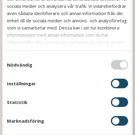
Linnea Härnberg har hittat ett sätt att
sociala medier och analysera vår trafik. Vi vidarebefordrar
kombinera två intressen: att köra buss och att
även sådana identifierare och annan information från din
skruva i verkstaden. Sedan februari 2024
enhet till de sociala medier och annons- och analysföretag
arbetar hon som bussförare inom skolskjuts-
som vi samarbetar med. Dessa kan i sin tur kombinera
och beställningstrafik, o...
informationen med annan information som du har
Läs mer
tillhandahållit eller som de har samlat in när du har använt
deras tjänster.
S
Nödvändig
a
m
t
Inställningar
y
c
k
Statistik
e
s
Marknadsföring
v
a