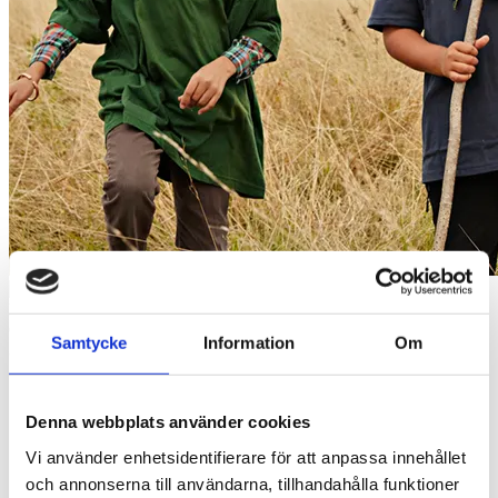
Bergkvara
Ölandsleden 5
Samtycke
Information
Om
393 56 Kalmar
+46 10-252 05 00
info@bergkvara.se
Facebook
Instagram
Denna webbplats använder cookies
LinkedIn
Vi använder enhetsidentifierare för att anpassa innehållet
Integritetspolicy
och annonserna till användarna, tillhandahålla funktioner
Tillgänglighet