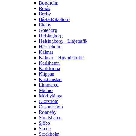
Borgholm
Borås
Broby
Båstad/Skottorp
Ekeby
Göteborg
Helsingborg
Helsingborg – Linjetrafik
Hässleholm
Kalmar
Kalmar – Huvudkontor
Karlshamn
Karlskrona
Klippan
Kristianstad
Limmared
Malmö
Mörbylånga
Olofström
Oskarshamn
Ronneby
Simrishamn
Sjöbo
Skene
Stockholm