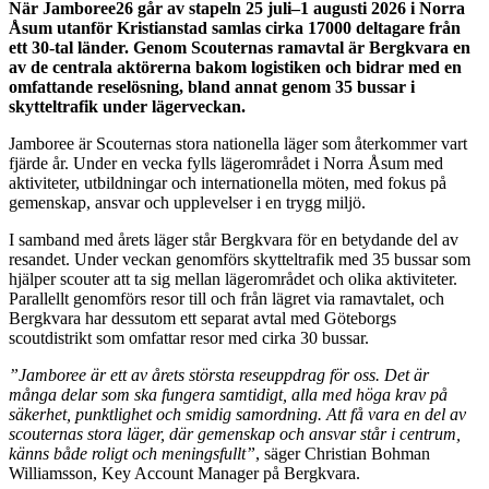
När Jamboree26 går av stapeln 25 juli–1 augusti 2026 i Norra
Åsum utanför Kristianstad samlas cirka 17000 deltagare från
ett 30-tal länder. Genom Scouternas ramavtal är Bergkvara en
av de centrala aktörerna bakom logistiken och bidrar med en
omfattande reselösning, bland annat genom 35 bussar i
skytteltrafik under lägerveckan.
Jamboree är Scouternas stora nationella läger som återkommer vart
fjärde år. Under en vecka fylls lägerområdet i Norra Åsum med
aktiviteter, utbildningar och internationella möten, med fokus på
gemenskap, ansvar och upplevelser i en trygg miljö.
I samband med årets läger står Bergkvara för en betydande del av
resandet. Under veckan genomförs skytteltrafik med 35 bussar som
hjälper scouter att ta sig mellan lägerområdet och olika aktiviteter.
Parallellt genomförs resor till och från lägret via ramavtalet, och
Bergkvara har dessutom ett separat avtal med Göteborgs
scoutdistrikt som omfattar resor med cirka 30 bussar.
”Jamboree är ett av årets största reseuppdrag för oss. Det är
många delar som ska fungera samtidigt, alla med höga krav på
säkerhet, punktlighet och smidig samordning. Att få vara en del av
scouternas stora läger, där gemenskap och ansvar står i centrum,
känns både roligt och meningsfullt”
, säger Christian Bohman
Williamsson, Key Account Manager på Bergkvara.