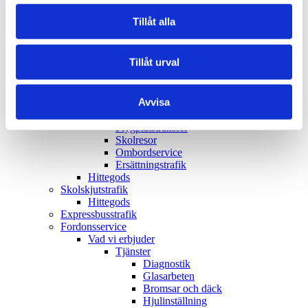
Helturistbuss
Dubbeldäckare
Tillåt alla
Nöjda kunder hos Bergkvara
Resevillkor
Vanliga frågor
Tillåt urval
Våra resor
Event och fest
Föreningsresor
Avvisa
Gruppresor med kringarrangemang
Konferensresor
Flygplatstransfer
Skolresor
Ombordservice
Ersättningstrafik
Hittegods
Skolskjutstrafik
Hittegods
Expressbusstrafik
Fordonsservice
Vad vi erbjuder
Tjänster
Diagnostik
Glasarbeten
Bromsar och däck
Hjulinställning