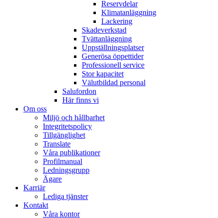
Reservdelar
Klimatanläggning
Lackering
Skadeverkstad
Tvättanläggning
Uppställningsplatser
Generösa öppettider
Professionell service
Stor kapacitet
Välutbildad personal
Salufordon
Här finns vi
Om oss
Miljö och hållbarhet
Integritetspolicy
Tillgänglighet
Translate
Våra publikationer
Profilmanual
Ledningsgrupp
Ägare
Karriär
Lediga tjänster
Kontakt
Våra kontor