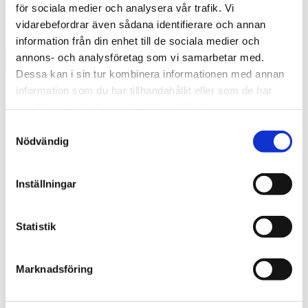
Visselblåsarsystem
för sociala medier och analysera vår trafik. Vi
Miljö och hållbarhet
vidarebefordrar även sådana identifierare och annan
Press
information från din enhet till de sociala medier och
Stäng
Hur kan vi hjälpa dig?
annons- och analysföretag som vi samarbetar med.
Dessa kan i sin tur kombinera informationen med annan
Kontakta oss
information som du har tillhandahållit eller som de har
Har du frågor eller behöver hjälp? Fyll i formuläret så återkommer vi
samlat in när du har använt deras tjänster.
till dig så snart vi kan!
Samtyckesval
Vår verksamhet
Nödvändig
Kollektivtrafik
Skånetrafiken
SL
Inställningar
Kalmar Länstrafik
Sörmlandstrafiken
Hittegods
Beställningstrafik
Statistik
Boka buss
Våra bussar
Specialbuss
Marknadsföring
Sprinter
Turistbuss mellan
Konferensbuss