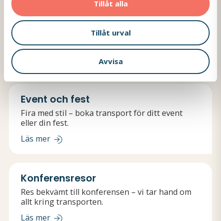
Läs mer
Tillåt alla
Tillåt urval
Relaterade resor
Upptäck fler resealternativ som passar dina
Avvisa
behov och intressen.
Event och fest
Fira med stil – boka transport för ditt event
eller din fest.
Läs mer
Konferensresor
Res bekvämt till konferensen – vi tar hand om
allt kring transporten.
Läs mer