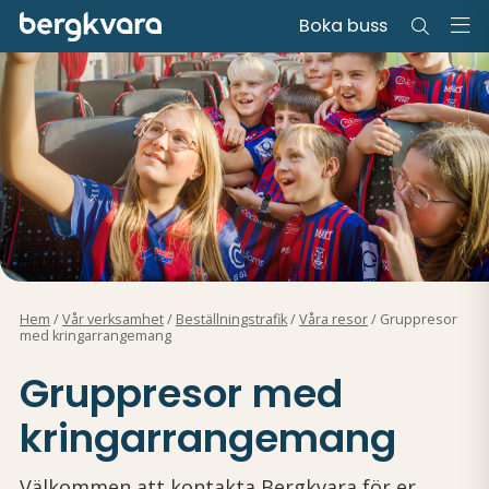
Boka buss
Hem
/
Vår verksamhet
/
Beställningstrafik
/
Våra resor
/
Gruppresor
med kringarrangemang
Gruppresor med
kringarrangemang
Välkommen att kontakta Bergkvara för er