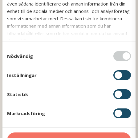
även sådana identifierare och annan information från din
enhet till de sociala medier och annons- och analysföretag
Boka buss
som vi samarbetar med. Dessa kan i sin tur kombinera
Vi erbjuder trygga och bekväma bussresor,
informationen med annan information som du har
oavsett destination.
tillhandahållit eller som de har samlat in när du har använt
Läs mer
deras tjänster.
S
Nödvändig
a
Våra bussar
m
t
Utforska vår moderna fordonsflotta – alltid
Inställningar
anpassad för dina behov.
y
c
Läs mer
k
Statistik
e
s
Resevillkor
Marknadsföring
v
Läs våra resevillkor och få all information du
a
behöver inför resan.
l