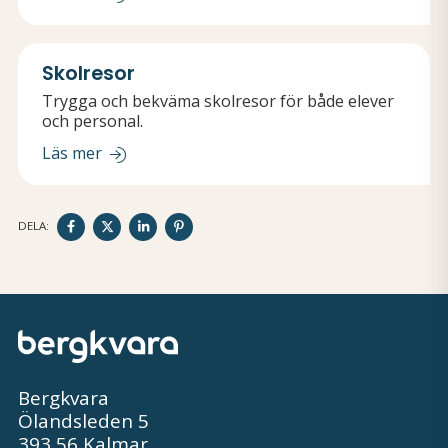
Skolresor
Trygga och bekväma skolresor för både elever
och personal.
Läs mer
DELA
DELA
DELA
DELA
DELA:
PÅ
PÅ
PÅ
PÅ
FACEBOOK
TWITTER
LINKEDIN
PINTEREST
Bergkvara
Ölandsleden 5
393 56 Kalmar