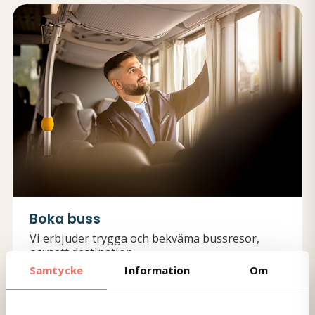
Boka buss
Vi erbjuder trygga och bekväma bussresor,
oavsett destination.
Samtycke
Information
Om
Läs mer