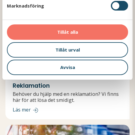
s
Marknadsföring
v
a
l
Tillåt alla
Tillåt urval
Avvisa
Reklamation
Behöver du hjälp med en reklamation? Vi finns
här för att lösa det smidigt.
Läs mer