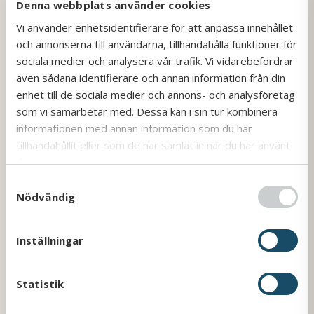
Denna webbplats använder cookies
Vi använder enhetsidentifierare för att anpassa innehållet
och annonserna till användarna, tillhandahålla funktioner för
sociala medier och analysera vår trafik. Vi vidarebefordrar
även sådana identifierare och annan information från din
enhet till de sociala medier och annons- och analysföretag
som vi samarbetar med. Dessa kan i sin tur kombinera
informationen med annan information som du har
tillhandahållit eller som de har samlat in när du har använt
deras tjänster.
S
Nödvändig
a
Hittegods
m
Har du glömt något på resan? Kontakta oss så
t
Inställningar
hjälper vi dig att hitta det.
y
Läs mer
c
k
Statistik
e