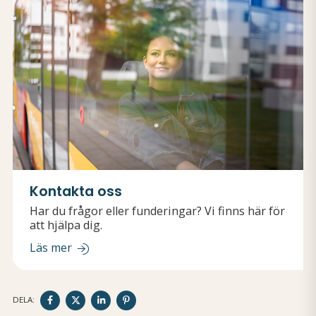
Kontakta oss
Har du frågor eller funderingar? Vi finns här för
att hjälpa dig.
Läs mer
DELA
DELA
DELA
DELA
DELA:
PÅ
PÅ
PÅ
PÅ
FACEBOOK
TWITTER
LINKEDIN
PINTEREST