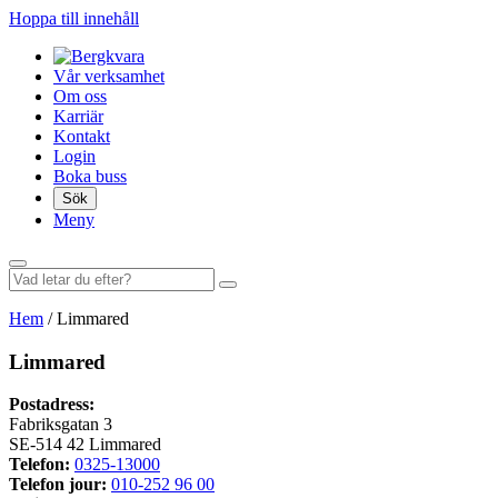
Hoppa till innehåll
Vår verksamhet
Om oss
Karriär
Kontakt
Login
Boka buss
Sök
Meny
Hem
/
Limmared
Limmared
Postadress:
Fabriksgatan 3
SE-514 42 Limmared
Telefon:
0325-13000
Telefon jour:
010-252 96 00