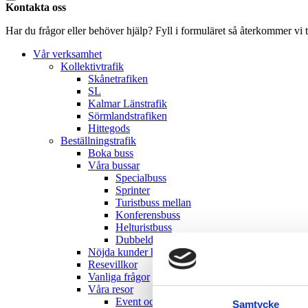
Kontakta oss
Har du frågor eller behöver hjälp? Fyll i formuläret så återkommer vi ti
Vår verksamhet
Kollektivtrafik
Skånetrafiken
SL
Kalmar Länstrafik
Sörmlandstrafiken
Hittegods
Beställningstrafik
Boka buss
Våra bussar
Specialbuss
Sprinter
Turistbuss mellan
Konferensbuss
Helturistbuss
Dubbeldäckare
Nöjda kunder hos Bergkvara
Resevillkor
Vanliga frågor
Våra resor
Event och fest
Samtycke