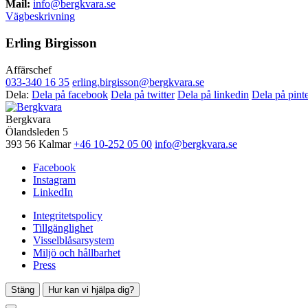
Mail:
info@bergkvara.se
Vägbeskrivning
Erling Birgisson
Affärschef
033-340 16 35
erling.birgisson@bergkvara.se
Dela:
Dela på facebook
Dela på twitter
Dela på linkedin
Dela på pinte
Bergkvara
Ölandsleden 5
393 56 Kalmar
+46 10-252 05 00
info@bergkvara.se
Facebook
Instagram
LinkedIn
Integritetspolicy
Tillgänglighet
Visselblåsarsystem
Miljö och hållbarhet
Press
Stäng
Hur kan vi hjälpa dig?