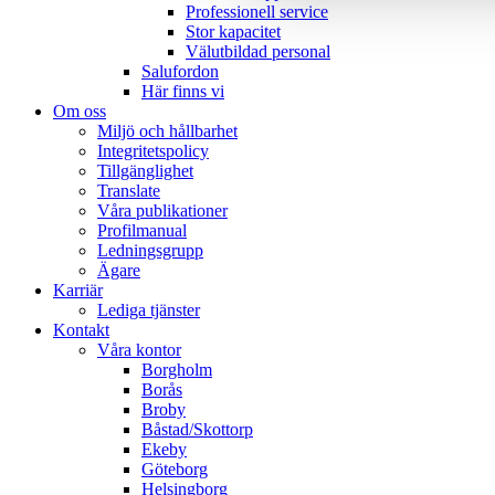
Professionell service
Stor kapacitet
Välutbildad personal
Salufordon
Här finns vi
Om oss
Miljö och hållbarhet
Integritetspolicy
Tillgänglighet
Translate
Våra publikationer
Profilmanual
Ledningsgrupp
Ägare
Karriär
Lediga tjänster
Kontakt
Våra kontor
Borgholm
Borås
Broby
Båstad/Skottorp
Ekeby
Göteborg
Helsingborg