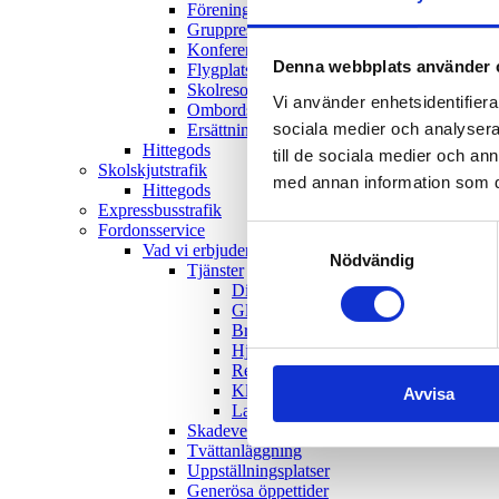
Föreningsresor
Gruppresor med kringarrangemang
Konferensresor
Denna webbplats använder 
Flygplatstransfer
Skolresor
Vi använder enhetsidentifierar
Ombordservice
sociala medier och analysera 
Ersättningstrafik
Hittegods
till de sociala medier och a
Skolskjutstrafik
med annan information som du 
Hittegods
Expressbusstrafik
Fordonsservice
Samtyckesval
Vad vi erbjuder
Nödvändig
Tjänster
Diagnostik
Glasarbeten
Bromsar och däck
Hjulinställning
Reservdelar
Klimatanläggning
Avvisa
Lackering
Skadeverkstad
Tvättanläggning
Uppställningsplatser
Generösa öppettider