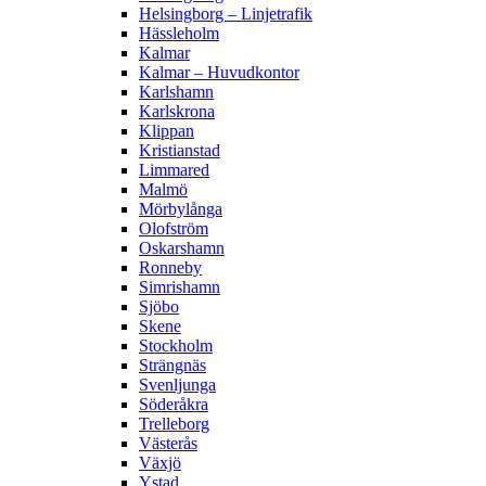
Helsingborg – Linjetrafik
Hässleholm
Kalmar
Kalmar – Huvudkontor
Karlshamn
Karlskrona
Klippan
Kristianstad
Limmared
Malmö
Mörbylånga
Olofström
Oskarshamn
Ronneby
Simrishamn
Sjöbo
Skene
Stockholm
Strängnäs
Svenljunga
Söderåkra
Trelleborg
Västerås
Växjö
Ystad