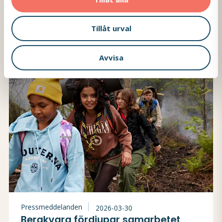
enkla, trygga och hållbara resealternativ när de
reser ...
Tillåt urval
Läs mer
Avvisa
Pressmeddelanden
2026-03-30
Bergkvara fördjupar samarbetet