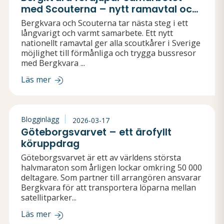
med Scouterna – nytt ramavtal och
internationellt scoutuppdrag
Bergkvara och Scouterna tar nästa steg i ett
långvarigt och varmt samarbete. Ett nytt
nationellt ramavtal ger alla scoutkårer i Sverige
möjlighet till förmånliga och trygga bussresor
med Bergkvara ...
Läs mer
Blogginlägg
2026-03-17
Göteborgsvarvet – ett ärofyllt
köruppdrag
Göteborgsvarvet är ett av världens största
halvmaraton som årligen lockar omkring 50 000
deltagare. Som partner till arrangören ansvarar
Bergkvara för att transportera löparna mellan
satellitparker...
Läs mer