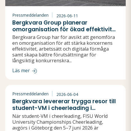
Pressmeddelanden
2026-06-11
Bergkvara Group planerar
omorganisation för ökad effektivitet
och långsiktig konkurrenskraft
Bergkvara Group har för avsikt att genomföra
en omorganisation för att stärka koncernens
effektivitet, arbetssätt och digitala förmåga
samt skapa bättre förutsättningar för
långsiktig konkurrenskra...
Läs mer
Pressmeddelanden
2026-06-04
Bergkvara levererar trygga resor till
student-VM i cheerleading i
Göteborg
När student-VM i cheerleading, FISU World
University Championships Cheerleading,
avgörs i Göteborg den 5–7 juni 2026 är