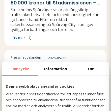
50 000 kronor till Stadsmissionen –
efter lyckad trafiksäkerhetssatsning
Stockholms Spårvägar visar att långsiktigt
trafiksäkerhetsarbete och medmänsklighet kan
gå hand i hand. Efter en riktad
säkerhetssatsning på Spårväg City, som gav
tydliga förbättringar och färre in...
Läs mer
Pressmeddelanden
2026-05-11
Bergkvara Group stärker ledning och
Samtycke
Information
Om
affärskapacitet
Bergkvara Group genomför nu organisatoriska
förändringar i syfte att stärka koncernens
ledning, affärskapacitet och långsiktiga
Denna webbplats använder cookies
finansiella stabilitet.
Vi använder enhetsidentifierare för att anpassa innehållet
och annonserna till användarna, tillhandahålla funktioner för
Läs mer
sociala medier och analysera vår trafik. Vi vidarebefordrar