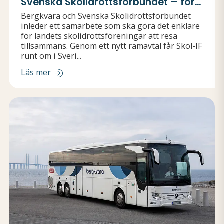
Svenska Skolidrottsförbundet – för
enklare resor för landets Skol-IF
Bergkvara och Svenska Skolidrottsförbundet
inleder ett samarbete som ska göra det enklare
för landets skolidrottsföreningar att resa
tillsammans. Genom ett nytt ramavtal får Skol-IF
runt om i Sveri...
Läs mer