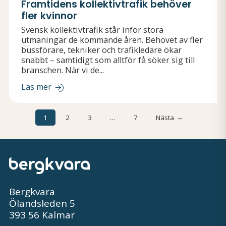
Framtidens kollektivtrafik behöver
fler kvinnor
Svensk kollektivtrafik står inför stora
utmaningar de kommande åren. Behovet av fler
bussförare, tekniker och trafikledare ökar
snabbt – samtidigt som alltför få söker sig till
branschen. När vi de...
Läs mer
1
2
3
…
7
Nästa →
Bergkvara
Ölandsleden 5
393 56 Kalmar