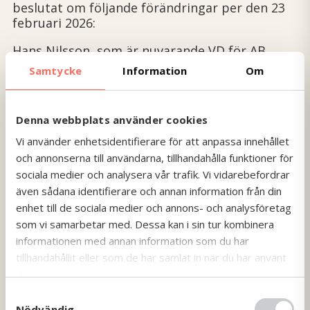
beslutat om följande förändringar per den 23
februari 2026:
Hans Nilsson, som är nuvarande VD för AB
Stockholms Spårvägar, blir ny VD och
Samtycke
Information
Om
koncernchef för Bergkvara Group efter Per
Thorsell. Hans kommer att leda arbetet med
en omstrukturering av företagets
Denna webbplats använder cookies
verksamheter i syfte att skapa en långsiktig
och hållbar utveckling för koncernen.
Vi använder enhetsidentifierare för att anpassa innehållet
och annonserna till användarna, tillhandahålla funktioner för
Styrelsen vill rikta ett stort tack till Per
sociala medier och analysera vår trafik. Vi vidarebefordrar
Thorsell för hans goda insatser och önskar
även sådana identifierare och annan information från din
honom all välgång och lycka framöver!
enhet till de sociala medier och annons- och analysföretag
som vi samarbetar med. Dessa kan i sin tur kombinera
Avslutningsvis ser vi i styrelsen fram emot att,
informationen med annan information som du har
tillsammans med Hans Nilsson och alla
medarbetare inom koncernen, stärka och
tillhandahållit eller som de har samlat in när du har använt
utveckla Bergkvaras kund- och
deras tjänster.
resenärserbjudande under de kommande åren.
S
Nödvändig