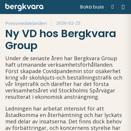
Boka buss
Hem
/
Press
/
Ny VD hos Bergkvara Group
2026-02-23
Pressmeddelanden
Ny VD hos Bergkvara
Group
Under de senaste åren har Bergkvara Group
haft utmanande verksamhetsförhållanden.
Först skapade Covidpandemin stor osäkerhet
kring vår skolskjuts-och beställningstrafik och
vår linjetrafik och därefter har det första
verksamhetsåret vid Stockholms Spårvägar
resulterat i ekonomisk ansträngning.
Ledningen har arbetat intensivt för att
åstadkomma en återhämtning och har lyckats
med delar av insatserna. Det finns dock behov
av förbättringar, och koncernens styrelse har