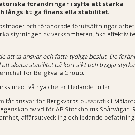
oriska förändringar i syfte att stärka
 långsiktiga finansiella stabilitet.
ostnader och förändrade förutsättningar arbet
ka styrningen av verksamheten, öka effektivit
e att ta ansvar och fatta tydliga beslut. De f
ör
änd
 att skapa stabilitet p
å kort sikt och bygga styrka
cernchef för Bergkvara Group.
ks med två nya chefer i ledande roller.
m får ansvar för Bergkvaras busstrafik i Mälard
i egenskap av vd för AB Stockholms Spårvägar. 
samhet, affärsutveckling och ledande befattnin