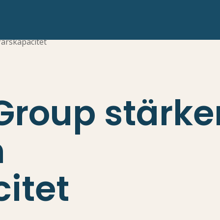
färskapacitet
Group stärke
h
itet