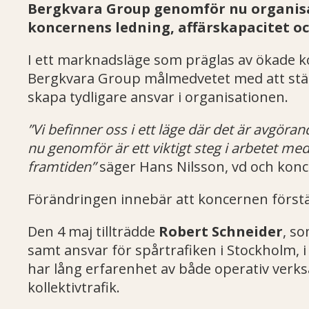
Bergkvara Group genomför nu organisat
koncernens ledning, affärskapacitet och
I ett marknadsläge som präglas av ökade k
Bergkvara Group målmedvetet med att stär
skapa tydligare ansvar i organisationen.
”Vi befinner oss i ett l
äge d
är det
är avg
örand
nu genomf
ör
är ett viktigt steg i arbetet med
framtiden”
säger Hans Nilsson, vd och kon
Förändringen innebär att koncernen förstär
Den 4 maj tillträdde
Robert Schneider
, so
samt ansvar för spårtrafiken i Stockholm, 
har lång erfarenhet av både operativ verk
kollektivtrafik.