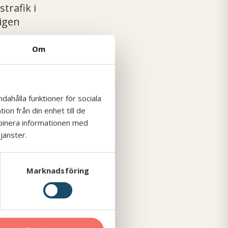
trafik i
digen
Om
t
är tv
å
tta
ktiv och
dahålla funktioner för sociala
on från din enhet till de
mbinera informationen med
ktiga
jänster.
Marknadsföring