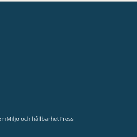
tem
Miljö och hållbarhet
Press