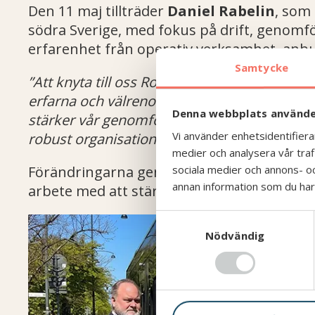
Den 11 maj tillträder
Daniel Rabelin
, som 
södra Sverige, med fokus på drift, genomför
erfarenhet från operativ verksamhet, anbud
Samtycke
”Att knyta till oss Robert Schneider och Dan
erfarna och v
älrenommerade ledare med star
Denna webbplats använde
st
ärker vår genomf
örandekraft i hela koncer
Vi använder enhetsidentifierar
robust organisation”
säger Hans Nilsson.
medier och analysera vår trafi
sociala medier och annons- o
Förändringarna genomförs successivt under
annan information som du har t
arbete med att stärka finansiell stabilitet, 
S
Nödvändig
a
m
t
y
c