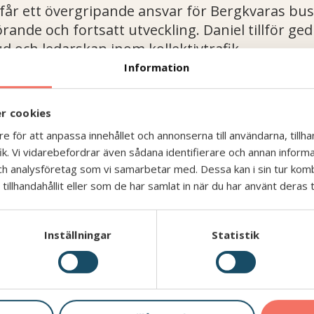
får ett övergripande ansvar för Bergkvaras buss
ande och fortsatt utveckling. Daniel tillför ge
 och ledarskap inom kollektivtrafik.
Information
iel Rabelin
är mycket v
ärdefullt f
ör Bergkvara. De
k operativ kompetens och stort aff
ärsfokus. De
r cookies
nen och vi tar nu ett tydligt steg mot en mer effe
e för att anpassa innehållet och annonserna till användarna, tillhan
k. Vi vidarebefordrar även sådana identifierare och annan informati
ch analysföretag som vi samarbetar med. Dessa kan i sin tur ko
 maj och är en del av Bergkvara Groups långsi
illhandahållit eller som de har samlat in när du har använt deras t
effektivitet och konkurrenskraft.
Inställningar
Statistik