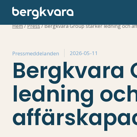
Hem
/
Press
/
Bergkvara Group stärker ledning och af
2026-05-11
Pressmeddelanden
Bergkvara 
ledning oc
affärskapac