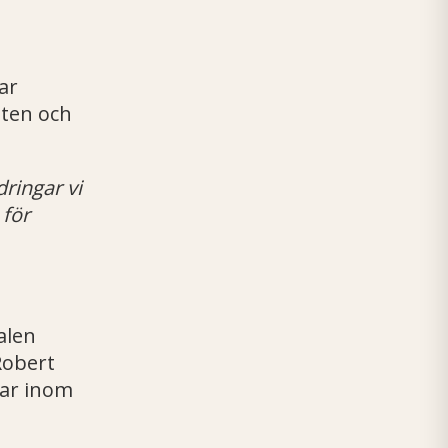
ar
eten och
ringar vi
 f
ör
alen
Robert
gar inom