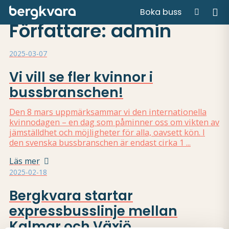
Hem
/
Arkiv för admin
Boka buss
Författare:
admin
2025-03-07
Vi vill se fler kvinnor i
bussbranschen!
Den 8 mars uppmärksammar vi den internationella
kvinnodagen – en dag som påminner oss om vikten av
jämställdhet och möjligheter för alla, oavsett kön. I
den svenska bussbranschen är endast cirka 1 ...
Läs mer
2025-02-18
Bergkvara startar
expressbusslinje mellan
Kalmar och Växjö