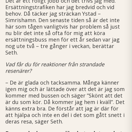
Det är ett roligt jobb och det trivs jag med.
Ersättningstrafiken har jag bredvid och vid
behov. Då täcker jag sträckan Ystad –
Simrishamn. Den senaste tiden så är det inte
här som tågen vanligtvis har problem så just
nu blir det inte så ofta för mig att köra
ersättningsbuss men för ett år sedan var jag
nog ute två – tre gånger i veckan, berättar
Seth.
Vad får du för reaktioner från strandade
resenärer?
– De är glada och tacksamma. Många ­känner
igen mig och är lättade över att det är jag som
kommer med bussen och säger ”Skönt att det
är du som kör. Då kommer jag hem i kväll”. Det
känns extra bra. De förstår att jag är där för
att hjälpa och inte en del i det som gått snett i
deras resa, säger Seth.