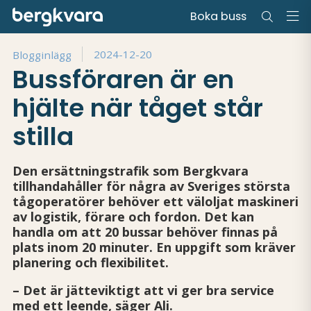
Boka buss
Hem
/
Press
/
Bussföraren är en hjälte när tåget står stilla
2024-12-20
Blogginlägg
Bussföraren är en
hjälte när tåget står
stilla
Den ersättningstrafik som Bergkvara
tillhandahåller för några av Sveriges största
tågoperatörer behöver ett väloljat maskineri
av ­logistik, förare och fordon. Det kan
handla om att 20 bussar behöver finnas på
plats inom 20 minuter. En uppgift som kräver
planering och flexibilitet.
– Det är jätteviktigt att vi ger bra service
med ett leende, säger Ali.