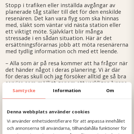
Stopp i trafiken eller inställda avgångar av
planerade tåg ställer till det för den enskilde
resenären. Det kan vara flyg som ska hinnas
med, släkt som väntar vid nästa station ­eller
ett viktigt möte. Självklart blir många
stressade i en sådan situation. Här är det
ersättningsförarnas jobb att möta resenärerna
med tydlig information och med ett leende.
– Alla som är på resa kommer att ha frågor när
det händer något i deras planering. Vi är där
för deras skull och jag försöker alltid ge så bra
service som möjligt genom att ­verkligen lyssna
och prata med dem. Jag bjuder gärna på ett
Samtycke
Information
Om
leende och för­klarar att resan kanske tar lite
längre tid just den gången men att vi gör allt
för att lösa ­problemen, säger Ali.
Denna webbplats använder cookies
Ersättningstrafiken premierar extra snabba
Vi använder enhetsidentifierare för att anpassa innehållet
insatser
och annonserna till användarna, tillhandahålla funktioner för