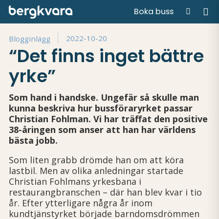
Boka buss
Hem
/
Press
/
“Det finns inget bättre yrke”
2022-10-20
Blogginlägg
“Det finns inget bättre
yrke”
Som hand i handske. Ungefär så skulle man
kunna beskriva hur bussföraryrket passar
Christian Fohlman. Vi har träffat den positive
38-åringen som anser att han har världens
bästa jobb.
Som liten grabb drömde han om att köra
lastbil. Men av olika anledningar startade
Christian Fohlmans yrkesbana i
restaurangbranschen – där han blev kvar i tio
år. Efter ytterligare några år inom
kundtjänstyrket började barndomsdrömmen