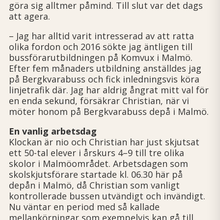
göra sig alltmer påmind. Till slut var det dags
att agera.
– Jag har alltid varit intresserad av att ratta
olika fordon och 2016 sökte jag äntligen till
bussförarutbildningen på Komvux i Malmö.
Efter fem månaders utbildning anställdes jag
på Bergkvarabuss och fick inledningsvis köra
linjetrafik där. Jag har aldrig ångrat mitt val för
en enda sekund, försäkrar Christian, när vi
möter honom på Bergkvarabuss depå i Malmö.
En vanlig arbetsdag
Klockan är nio och Christian har just skjutsat
ett 50-tal elever i årskurs 4–9 till tre olika
skolor i Malmöområdet. Arbetsdagen som
skolskjutsförare startade kl. 06.30 här på
depån i Malmö, då Christian som vanligt
kontrollerade bussen utvändigt och invändigt.
Nu väntar en period med så kallade
mellankörningar som exempelvis kan gå till