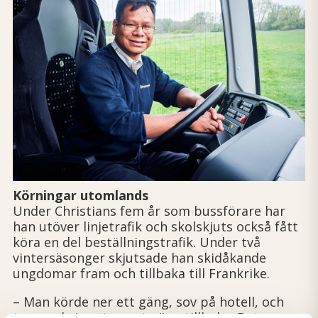
Körningar utomlands
Under Christians fem år som bussförare har
han utöver linjetrafik och skolskjuts också fått
köra en del beställningstrafik. Under två
vintersäsonger skjutsade han skidåkande
ungdomar fram och tillbaka till Frankrike.
– Man körde ner ett gäng, sov på hotell, och
tog med sig ett annat gäng tillbaka. Det var