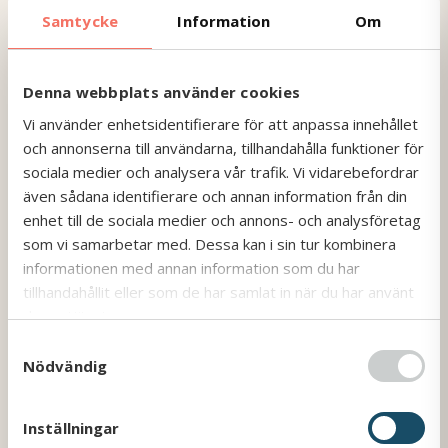
ofta härlig stämning i bussen på vägen ner
Samtycke
Information
Om
minns jag, men ofta knäpptyst på vägen hem,
haha! Jag rattade även en av fem bussar då vi
skjutsade ner medarbetare till ett
Denna webbplats använder cookies
företagsevent i Berlin. Att köra
Vi använder enhetsidentifierare för att anpassa innehållet
beställningstrafik är en genre för sig – men ack
och annonserna till användarna, tillhandahålla funktioner för
så trevlig, säger Christian och utvecklar:
sociala medier och analysera vår trafik. Vi vidarebefordrar
– Jobbet blir nästan som en livsstil, eftersom
även sådana identifierare och annan information från din
man har dygnsvila i länderna man åker till.
enhet till de sociala medier och annons- och analysföretag
Mina kollegor som kör för Scandorama får även
som vi samarbetar med. Dessa kan i sin tur kombinera
skjutsa resenärerna till de utflykter som görs
informationen med annan information som du har
på respektive destination. Förarna får då ofta
tillhandahållit eller som de har samlat in när du har använt
möjlighet att vara med på själva utflykten,
deras tjänster.
vilket jag vet att många uppskattar mycket.
S
Nödvändig
a
m
t
Inställningar
y