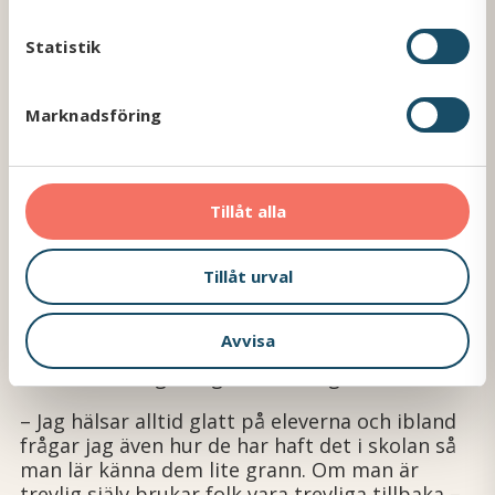
c
k
Statistik
e
s
Marknadsföring
v
a
l
Tillåt alla
Tillåt urval
Möter alla med ett leende
Christian anser att en bussförare bör vara
social, glad och trevlig. Själv försöker han alltid
Avvisa
hälsa på alla resenärer med ett leende.
Skolbarnen utgör inget undantag.
– Jag hälsar alltid glatt på eleverna och ibland
frågar jag även hur de har haft det i skolan så
man lär känna dem lite grann. Om man är
trevlig själv brukar folk vara trevliga tillbaka –