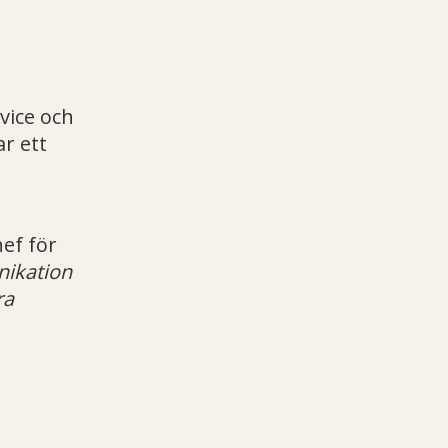
vice och
r ett
ef för
nikation
ra