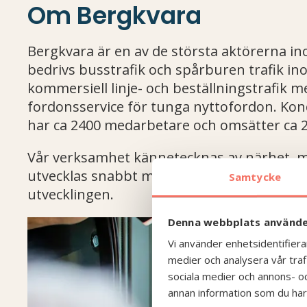
Om Bergkvara
Bergkvara är en av de största aktörerna i
bedrivs busstrafik och spårburen trafik in
kommersiell linje- och beställningstrafik m
fordonsservice för tunga nyttofordon. Konce
har ca 2400 medarbetare och omsätter ca 2
Vår verksamhet kännetecknas av närhet, mä
utvecklas snabbt med ett stort fokus på hål
Samtycke
utvecklingen.
Denna webbplats använde
Vi använder enhetsidentifierar
medier och analysera vår trafi
sociala medier och annons- o
annan information som du har t