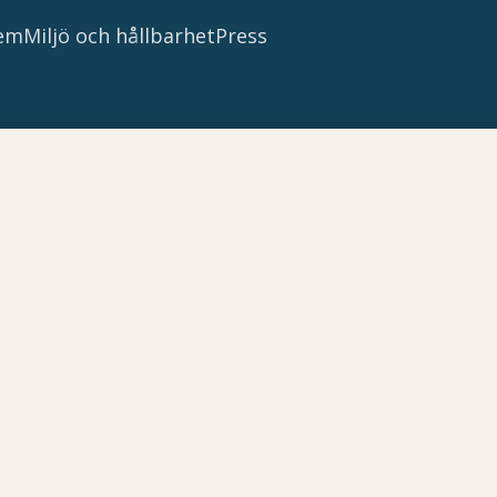
tem
Miljö och hållbarhet
Press