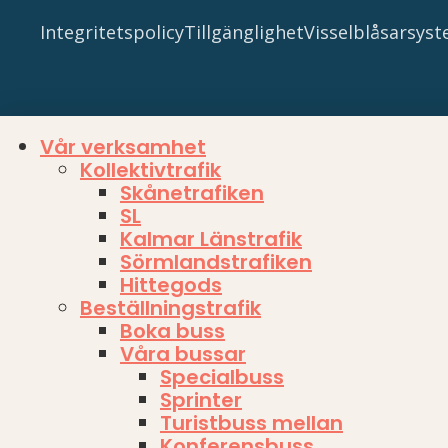
Integritetspolicy
Tillgänglighet
Visselblåsarsys
Vår verksamhet
Kollektivtrafik
Skånetrafiken
SL
Kalmar Länstrafik
Sörmlandstrafiken
Hittegods
Beställningstrafik
Boka buss
Våra bussar
Specialbuss
Sprinter
Turistbuss mellan
Konferensbuss