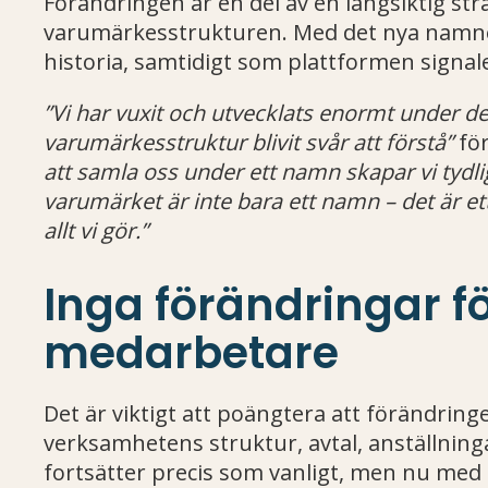
Förändringen är en del av en långsiktig str
varumärkesstrukturen. Med det nya namnet B
historia, samtidigt som plattformen signa
”Vi har vuxit och utvecklats enormt under d
varumärkesstruktur blivit svår att förstå”
för
att samla oss under ett namn skapar vi tyd
varumärket är inte bara ett namn – det är ett 
allt vi gör.”
Inga förändringar f
medarbetare
Det är viktigt att poängtera att förändring
verksamhetens struktur, avtal, anställning
fortsätter precis som vanligt, men nu m