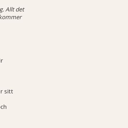
. Allt det
 – kommer
ir
 sitt
och