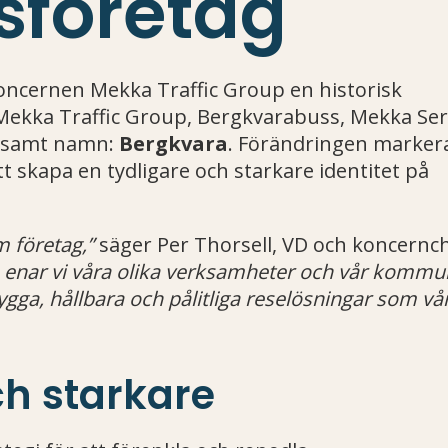
sföretag
oncernen Mekka Traffic Group en historisk
ekka Traffic Group, Bergkvarabuss, Mekka Ser
ensamt namn:
Bergkvara
. Förändringen markera
att skapa en tydligare och starkare identitet på
m företag,”
säger Per Thorsell, VD och koncernch
nar vi våra olika verksamheter och vår kommu
rygga, hållbara och pålitliga reselösningar som vå
ch starkare