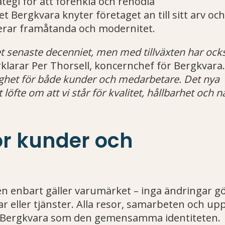
ategi för att förenkla och renodla
ergkvara knyter företaget an till sitt arv och
lerar framåtanda och modernitet.
et senaste decenniet, men med tillväxten har ock
klarar Per Thorsell, koncernchef för Bergkvara
lighet för både kunder och medarbetare. Det nya
löfte om att vi står för kvalitet, hållbarhet och n
ör kunder och
en enbart gäller varumärket – inga ändringar gö
ar eller tjänster. Alla resor, samarbeten och up
ed Bergkvara som den gemensamma identiteten.