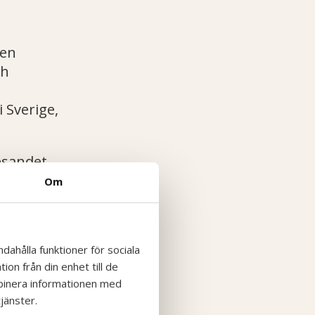
nen
ch
 Sverige,
esandet
river den
Om
dahålla funktioner för sociala
on från din enhet till de
mbinera informationen med
jänster.