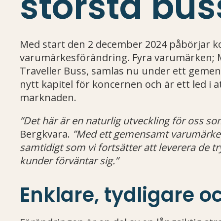
största bus
Med start den 2 december 2024 påbörjar k
varumärkesförändring. Fyra varumärken; M
Traveller Buss, samlas nu under ett gem
nytt kapitel för koncernen och är ett led i 
marknaden.
”Det här är en naturlig utveckling för oss so
Bergkvara.
”Med ett gemensamt varumärke e
samtidigt som vi fortsätter att leverera de t
kunder förväntar sig.”
Enklare, tydligare o