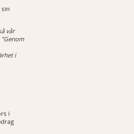
 sin
så vår
.
”Genom
ärhet i
rs i
pdrag