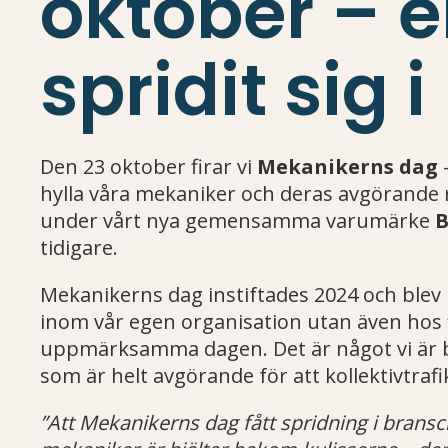
oktober – e
spridit sig
Den 23 oktober firar vi
Mekanikerns dag
–
hylla våra mekaniker och deras avgörande rol
under vårt nya gemensamma varumärke
B
tidigare.
Mekanikerns dag instiftades 2024 och blev p
inom vår egen organisation utan även hos f
uppmärksamma dagen. Det är något vi är båd
som är helt avgörande för att kollektivtraf
”Att Mekanikerns dag fått spridning i bransc