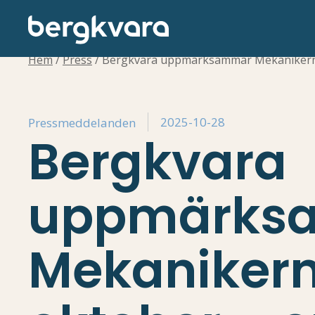
Hem
/
Press
/
Bergkvara uppmärksammar Mekanikerns d
2025-10-28
Pressmeddelanden
Bergkvara
uppmärks
Mekanikern