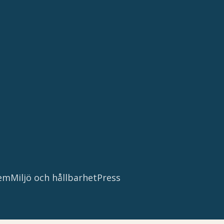
tem
Miljö och hållbarhet
Press