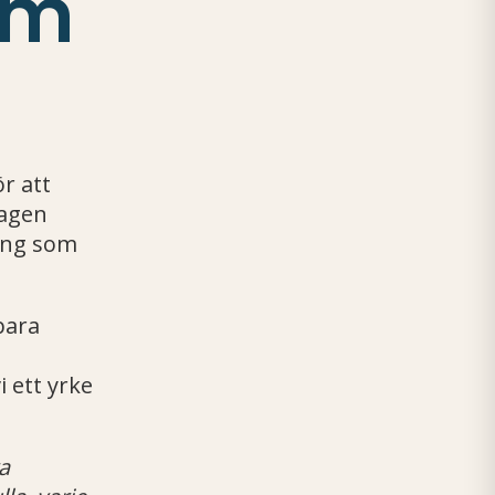
om
r att
dagen
ang som
bara
 ett yrke
a