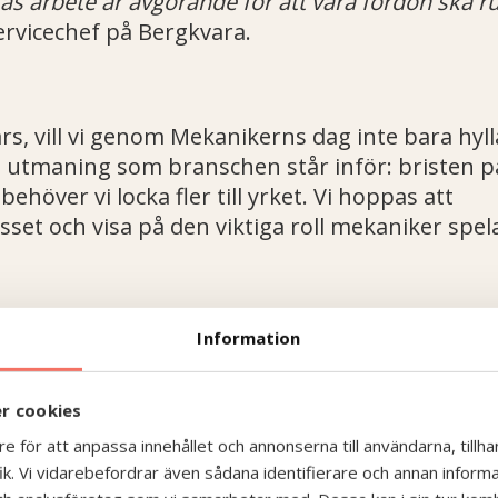
s arbete är avgörande för att våra fordon ska rul
Servicechef på Bergkvara.
s, vill vi genom Mekanikerns dag inte bara hyll
 utmaning som branschen står inför: bristen p
över vi locka fler till yrket. Vi hoppas att
sset och visa på den viktiga roll mekaniker spela
Information
niker och alla andra som arbetar för att håll
är avgörande för att kollektivtrafiken ska funger
r cookies
 våra vardagshjältar!
e för att anpassa innehållet och annonserna till användarna, tillhan
k. Vi vidarebefordrar även sådana identifierare och annan informati