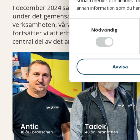
sociala medier och annons- o
I december 2024 samlades Mekka Service, B
annan information som du har t
under det gemensamma varumärket Bergkv
S
verksamheten, våra medarbetare och vårt
Nödvändig
a
fortsätter vi att erbjuda service och repar
m
central del av det arbetet.
t
y
c
Avvisa
k
e
s
v
a
l