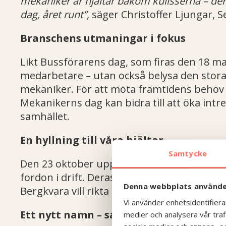
mekaniker är hjältar bakom kulisserna – dera
dag, året runt”
, säger Christoffer Ljungar, 
Branschens utmaningar i fokus
Likt Bussförarens dag, som firas den 18 mar
medarbetare – utan också belysa den stora
mekaniker. För att möta framtidens behov beh
Mekanikerns dag kan bidra till att öka intre
samhället.
En hyllning till våra hjältar
Samtycke
Den 23 oktober uppmärksammar vi våra meka
fordon i drift. Deras arbete, dag som natt, 
Denna webbplats använde
Bergkvara vill rikta ett stort tack till dem –
Vi använder enhetsidentifierar
Ett nytt namn – samma engagemang
medier och analysera vår trafi