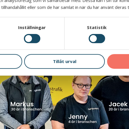
ch analysföretag som vi samarbetar med. Dessa kan i sin tur ko
ergkvarabuss, Traveller Buss och Mekka Traffi
illhandahållit eller som de har samlat in när du har använt deras t
ara. Förändringen gäller endast namnet –
 engagemang är detsamma. Inom vår fordonsse
Inställningar
Statistik
ationer med hög kvalitet, och våra mekaniker är 
Tillåt urval