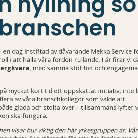
n hyllning s
 i branschen
 en dag instiftad av dåvarande Mekka Service fö
l i att hålla våra fordon rullande. I år firar vi 
ergkvara
, med samma stolthet och engagem
å mycket kort tid ett uppskattat initiativ, inte 
lera av våra branschkollegor som valde att
e glada och stolta över – tillsammans lyfter vi
iken ska fungera.
hen visar hur viktig den här yrkesgruppen är. Vår