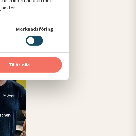
mbinera informationen med
c Group
jänster.
rvice
Marknadsföring
en
Tillåt alla