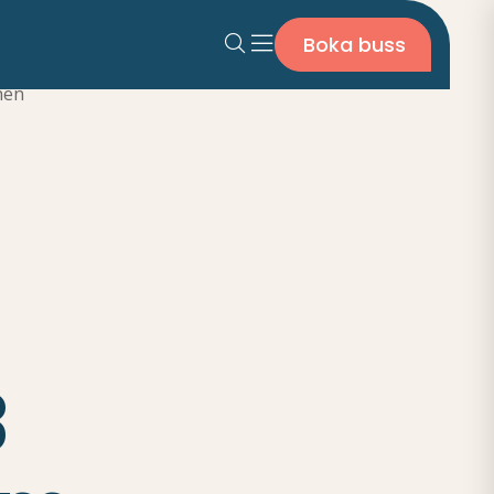
Boka buss
hen
3