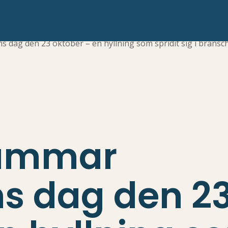
ag den 23 oktober – en hyllning som spridit sig i bransc
ammar
s dag den 2