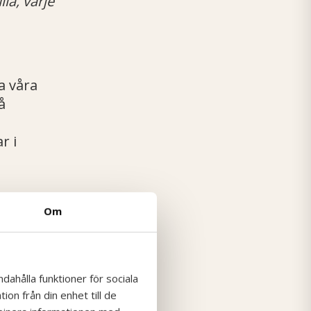
la, varje
a våra
å
r i
Om
a våra
a. Vi på
dahålla funktioner för sociala
on från din enhet till de