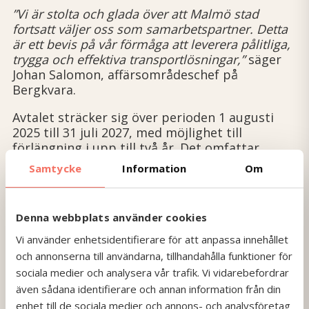
”Vi är stolta och glada över att Malmö stad
fortsatt väljer oss som samarbetspartner. Detta
är ett bevis på vår förmåga att leverera pålitliga,
trygga och effektiva transportlösningar,”
säger
Johan Salomon, affärsområdeschef på
Bergkvara.
Avtalet sträcker sig över perioden 1 augusti
2025 till 31 juli 2027, med möjlighet till
förlängning i upp till två år. Det omfattar
busstransporter för bland annat skolutflykter,
Samtycke
Information
Om
simundervisning och kulturaktiviteter
(Kulturbussen). Samtliga förvaltningar inom
Malmö stad samt Boplats Syd AB har möjlighet
Denna webbplats använder cookies
att avropa från avtalet.
Vi använder enhetsidentifierare för att anpassa innehållet
–
”Malmö stads uppdrag kräver noggrann
och annonserna till användarna, tillhandahålla funktioner för
logistik och en välfungerande samordning. Vi
sociala medier och analysera vår trafik. Vi vidarebefordrar
har ett engagerat team som hanterar allt från
även sådana identifierare och annan information från din
administration och kundservice till utförandet på
enhet till de sociala medier och annons- och analysföretag