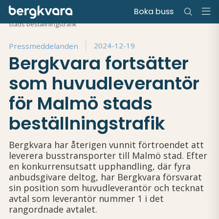
Boka buss
Hem
/
Press
/
Bergkvara fortsätter som huvudleverantör för Malmö
stads beställningstrafik
2024-12-19
Pressmeddelanden
Bergkvara fortsätter
som huvudleverantör
för Malmö stads
beställningstrafik
Bergkvara har återigen vunnit förtroendet att
leverera busstransporter till Malmö stad. Efter
en konkurrensutsatt upphandling, där fyra
anbudsgivare deltog, har Bergkvara försvarat
sin position som huvudleverantör och tecknat
avtal som leverantör nummer 1 i det
rangordnade avtalet.